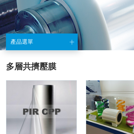
產品選單
多層共擠壓膜